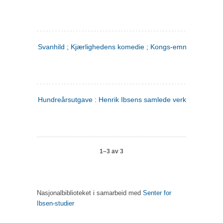
Svanhild ; Kjærlighedens komedie ; Kongs-emnerne
Hundreårsutgave : Henrik Ibsens samlede verker. 4
1–3 av 3
Nasjonalbiblioteket i samarbeid med
Senter for
Ibsen-studier