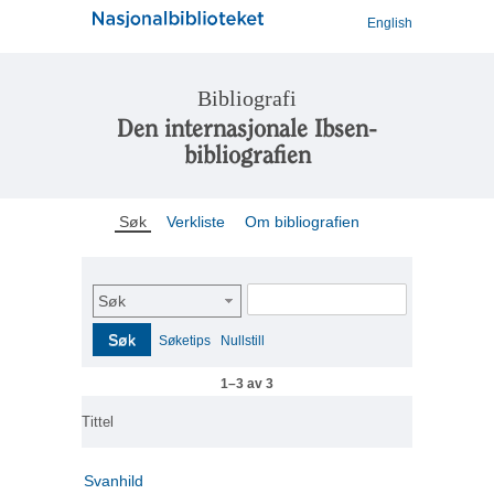
English
Bibliografi
Den internasjonale Ibsen-
bibliografien
Søk
Verkliste
Om bibliografien
Søk
Søk
Søketips
Nullstill
1–3 av 3
Tittel
Svanhild