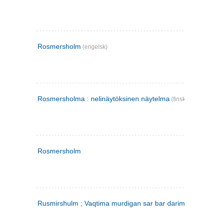
Rosmersholm
(engelsk)
Rosmersholma : nelinäytöksinen näytelma
(finsk)
Rosmersholm
Rusmirshulm ; Vaqtima murdigan sar bar darim
(farsi)