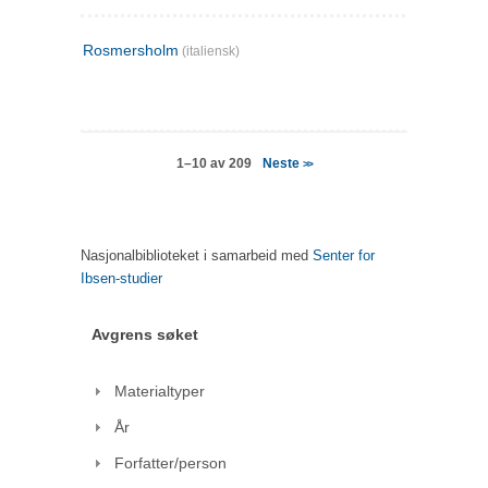
Rosmersholm
(italiensk)
Neste
1–10 av 209
>>
Nasjonalbiblioteket i samarbeid med
Senter for
Ibsen-studier
Avgrens søket
Materialtyper
År
Forfatter/person