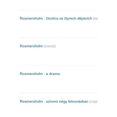
Rosmersholm : činohra ve čtyrech dějstvích
(tsjekkisk)
Rosmersholm
(svensk)
Rosmersholm : a drama
Rosmersholm : színmü négy felvonásban
(ungarsk)