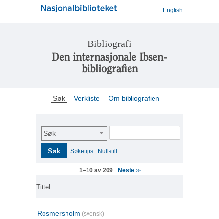
English
Bibliografi
Den internasjonale Ibsen-
bibliografien
Søk
Verkliste
Om bibliografien
Søk
Søk
Søketips
Nullstill
Neste
1–10 av 209
>>
Tittel
Rosmersholm
(svensk)