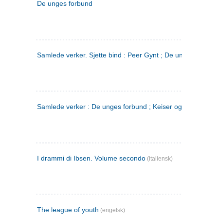
De unges forbund
Samlede verker. Sjette bind : Peer Gynt ; De unges Forbu
Samlede verker : De unges forbund ; Keiser og Galilæer. 3
I drammi di Ibsen. Volume secondo
(italiensk)
The league of youth
(engelsk)