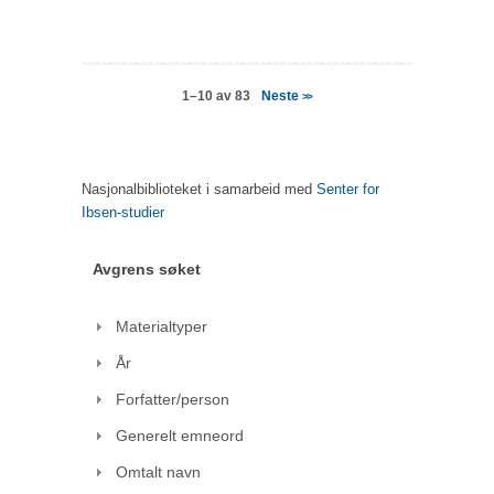
Neste
1–10 av 83
>>
Nasjonalbiblioteket i samarbeid med
Senter for
Ibsen-studier
Avgrens søket
Materialtyper
År
Forfatter/person
Generelt emneord
Omtalt navn