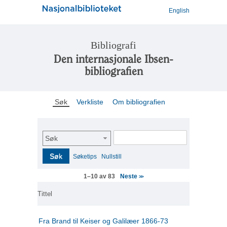
English
Bibliografi
Den internasjonale Ibsen-
bibliografien
Søk
Verkliste
Om bibliografien
Søk
Søk
Søketips
Nullstill
Neste
1–10 av 83
>>
Tittel
Fra Brand til Keiser og Galilæer 1866-73