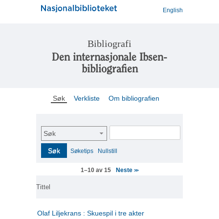
English
Bibliografi
Den internasjonale Ibsen-
bibliografien
Søk
Verkliste
Om bibliografien
Søk
Søk
Søketips
Nullstill
Neste
1–10 av 15
>>
Tittel
Olaf Liljekrans : Skuespil i tre akter