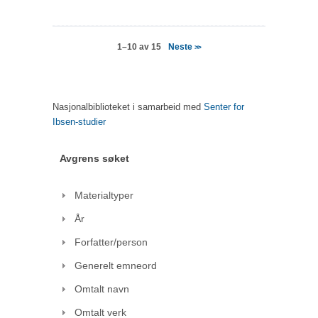
Neste
1–10 av 15
>>
Nasjonalbiblioteket i samarbeid med
Senter for
Ibsen-studier
Avgrens søket
Materialtyper
År
Forfatter/person
Generelt emneord
Omtalt navn
Omtalt verk