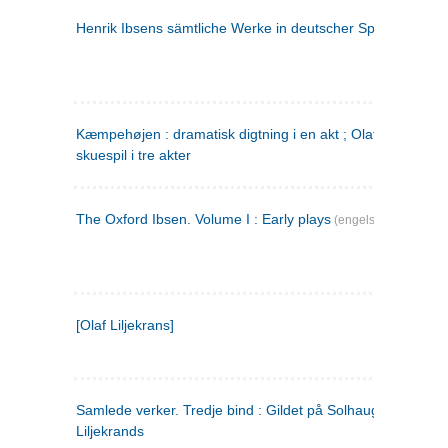
Henrik Ibsens sämtliche Werke in deutscher Sprache. 2
(ty
Kæmpehøjen : dramatisk digtning i en akt ; Olaf Liljekrans 
skuespil i tre akter
The Oxford Ibsen. Volume I : Early plays
(engelsk)
[Olaf Liljekrans]
Samlede verker. Tredje bind : Gildet på Solhaug ; Olaf
Liljekrands