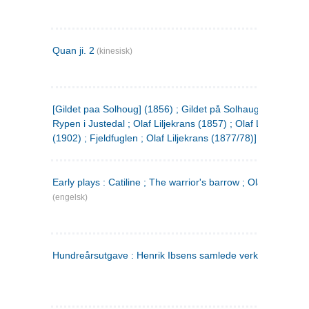
Quan ji. 2
(kinesisk)
[Gildet paa Solhoug] (1856) ; Gildet på Solhaug (1883) ;
Rypen i Justedal ; Olaf Liljekrans (1857) ; Olaf Liljekrans
(1902) ; Fjeldfuglen ; Olaf Liljekrans (1877/78)]
Early plays : Catiline ; The warrior's barrow ; Olaf Liljekran
(engelsk)
Hundreårsutgave : Henrik Ibsens samlede verker. 3