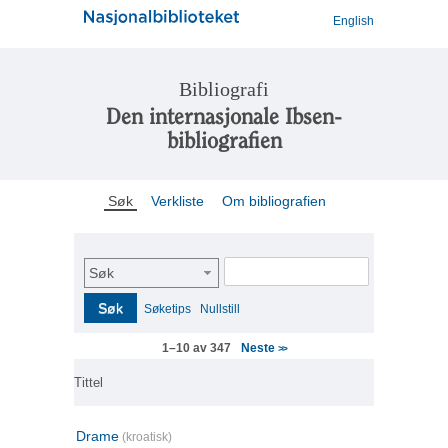
English
Bibliografi
Den internasjonale Ibsen-
bibliografien
Søk
Verkliste
Om bibliografien
Søk
Søk
Søketips
Nullstill
Neste
1–10 av 347
>>
Tittel
Drame
(kroatisk)