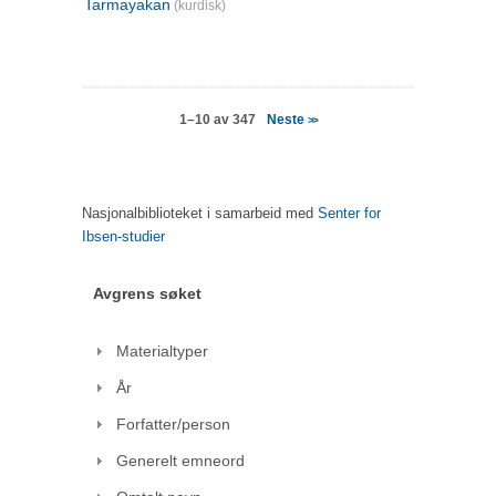
Tarmayakan
(kurdisk)
Neste
1–10 av 347
>>
Nasjonalbiblioteket i samarbeid med
Senter for
Ibsen-studier
Avgrens søket
Materialtyper
År
Forfatter/person
Generelt emneord