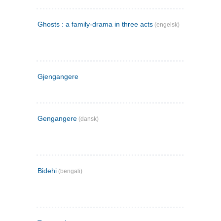
Ghosts : a family-drama in three acts
(engelsk)
Gjengangere
Gengangere
(dansk)
Bidehi
(bengali)