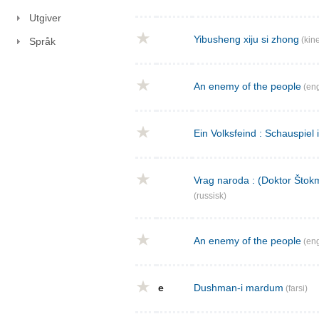
Utgiver
Yibusheng xiju si zhong
(kine
Språk
An enemy of the people
(eng
Ein Volksfeind : Schauspiel 
Vrag naroda : (Doktor Štokm
(russisk)
An enemy of the people
(eng
e
Dushman-i mardum
(farsi)