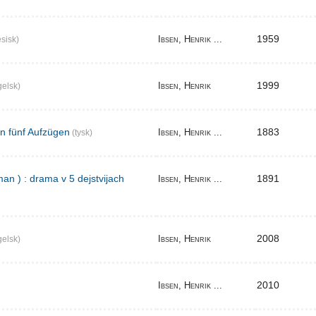
1959
Ibsen, Henrik ...
sisk)
1999
Ibsen, Henrik
elsk)
in fünf Aufzügen
1883
Ibsen, Henrik ...
(tysk)
an ) : drama v 5 dejstvijach
1891
Ibsen, Henrik ...
2008
Ibsen, Henrik
elsk)
2010
Ibsen, Henrik ...