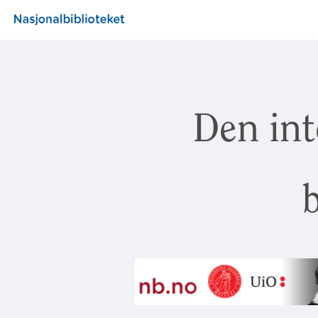
Den int
b