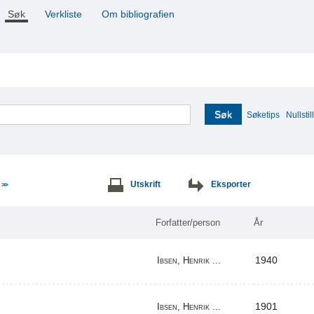
Søk
Verkliste
Om bibliografien
Søk
Søketips
Nullstill
e
Utskrift
Eksporter
>>
Forfatter/person
År
1940
Ibsen, Henrik ...
1901
Ibsen, Henrik ...