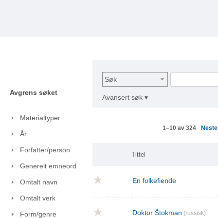
Søk
Avgrens søket
Avansert søk ▾
Materialtyper
Nest
1–10 av 324
År
Forfatter/person
Tittel
Generelt emneord
En folkefiende
Omtalt navn
Omtalt verk
Doktor Štokman
(russisk)
Form/genre