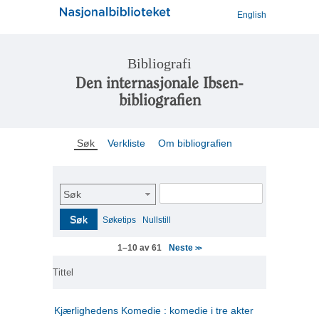
English
Bibliografi
Den internasjonale Ibsen-
bibliografien
Søk
Verkliste
Om bibliografien
Søk
Søk
Søketips
Nullstill
Neste
1–10 av 61
>>
Tittel
Kjærlighedens Komedie : komedie i tre akter