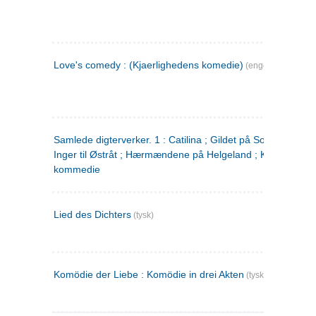
Love's comedy : (Kjaerlighedens komedie)
(engelsk)
Samlede digterverker. 1 : Catilina ; Gildet på Solhaug ; Fru
Inger til Østråt ; Hærmændene på Helgeland ; Kjærlighede
kommedie
Lied des Dichters
(tysk)
Komödie der Liebe : Komödie in drei Akten
(tysk)