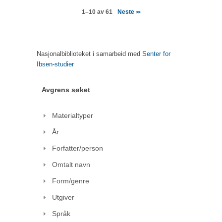
Neste
1–10 av 61
>>
Nasjonalbiblioteket i samarbeid med
Senter for
Ibsen-studier
Avgrens søket
Materialtyper
År
Forfatter/person
Omtalt navn
Form/genre
Utgiver
Språk