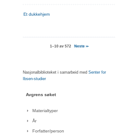
Et dukkehjem
Neste
1–10 av 572
>>
Nasjonalbiblioteket i samarbeid med
Senter for
Ibsen-studier
Avgrens søket
Materialtyper
År
Forfatter/person