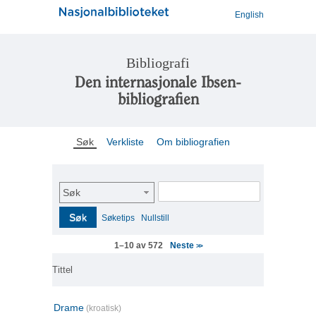
English
Bibliografi
Den internasjonale Ibsen-
bibliografien
Søk
Verkliste
Om bibliografien
Søk
Søk
Søketips
Nullstill
Neste
1–10 av 572
>>
Tittel
Drame
(kroatisk)