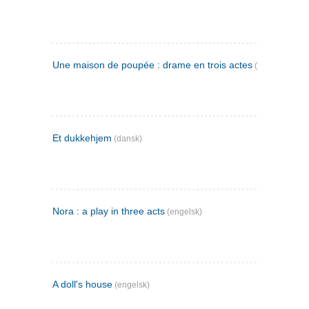
Une maison de poupée : drame en trois actes
(fransk)
Et dukkehjem
(dansk)
Nora : a play in three acts
(engelsk)
A doll's house
(engelsk)