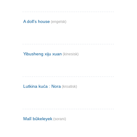
A doll's house
(engelsk)
Yibusheng xiju xuan
(kinesisk)
Lutkina kuća : Nora
(kroatisk)
Malî bûkeleyek
(sorani)