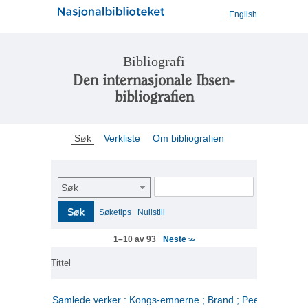
English
Bibliografi
Den internasjonale Ibsen-
bibliografien
Søk
Verkliste
Om bibliografien
Søk
Søk
Søketips
Nullstill
Neste
1–10 av 93
>>
Tittel
Samlede verker : Kongs-emnerne ; Brand ; Peer Gynt. 2