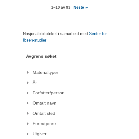
Neste
1–10 av 93
>>
Nasjonalbiblioteket i samarbeid med
Senter for
Ibsen-studier
Avgrens søket
Materialtyper
År
Forfatter/person
Omtalt navn
Omtalt sted
Form/genre
Utgiver