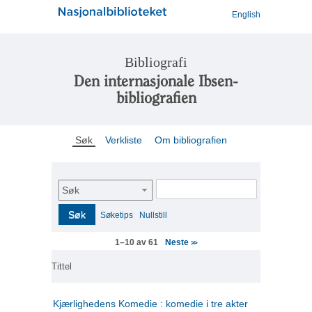
English
Bibliografi
Den internasjonale Ibsen-
bibliografien
Søk
Verkliste
Om bibliografien
Søk
Søk
Søketips
Nullstill
Neste
1–10 av 61
>>
Tittel
Kjærlighedens Komedie : komedie i tre akter