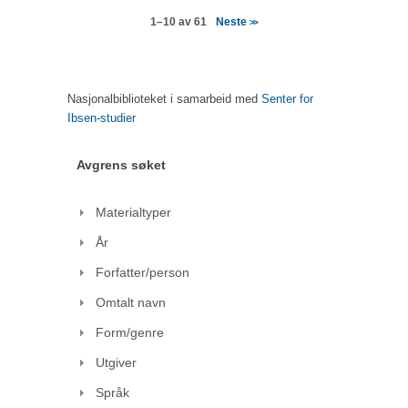
Neste
1–10 av 61
>>
Nasjonalbiblioteket i samarbeid med
Senter for
Ibsen-studier
Avgrens søket
Materialtyper
År
Forfatter/person
Omtalt navn
Form/genre
Utgiver
Språk