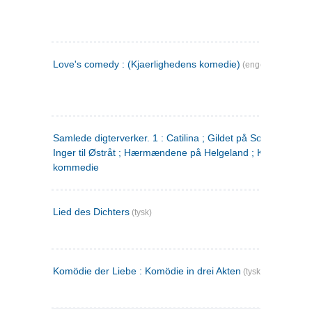
Love's comedy : (Kjaerlighedens komedie)
(engelsk)
Samlede digterverker. 1 : Catilina ; Gildet på Solhaug ; Fru
Inger til Østråt ; Hærmændene på Helgeland ; Kjærlighede
kommedie
Lied des Dichters
(tysk)
Komödie der Liebe : Komödie in drei Akten
(tysk)