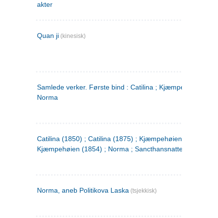
akter
Quan ji
(kinesisk)
Samlede verker. Første bind : Catilina ; Kjæmpehøien ;
Norma
Catilina (1850) ; Catilina (1875) ; Kjæmpehøien (1850) ;
Kjæmpehøien (1854) ; Norma ; Sancthansnatten
Norma, aneb Politikova Laska
(tsjekkisk)