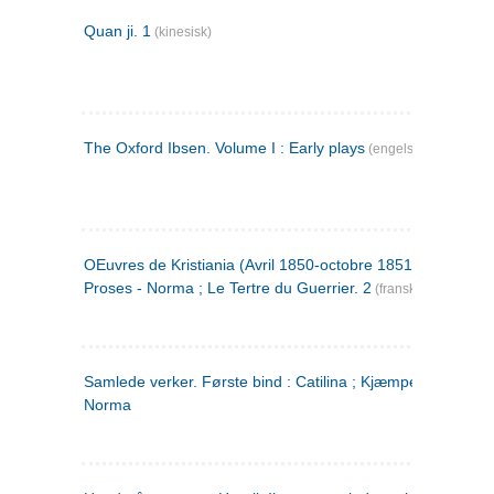
Quan ji. 1
(kinesisk)
The Oxford Ibsen. Volume I : Early plays
(engelsk)
OEuvres de Kristiania (Avril 1850-octobre 1851) : Poèmes 
Proses - Norma ; Le Tertre du Guerrier. 2
(fransk)
Samlede verker. Første bind : Catilina ; Kjæmpehøien ;
Norma