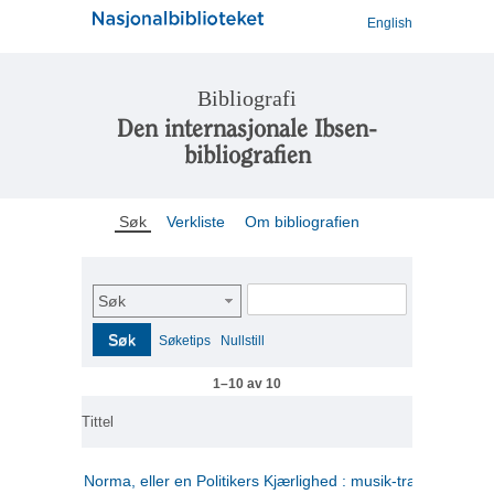
English
Bibliografi
Den internasjonale Ibsen-
bibliografien
Søk
Verkliste
Om bibliografien
Søk
Søk
Søketips
Nullstill
1–10 av 10
Tittel
Norma, eller en Politikers Kjærlighed : musik-tragedie i tre