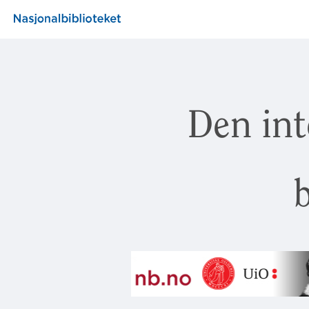
Den int
b