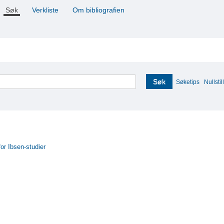
Søk
Verkliste
Om bibliografien
Søk
Søketips
Nullstill
for Ibsen-studier