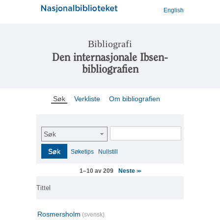
English
Bibliografi
Den internasjonale Ibsen-
bibliografien
Søk
Verkliste
Om bibliografien
Søk
Søk
Søketips
Nullstill
Neste
1–10 av 209
>>
Tittel
Rosmersholm
(svensk)