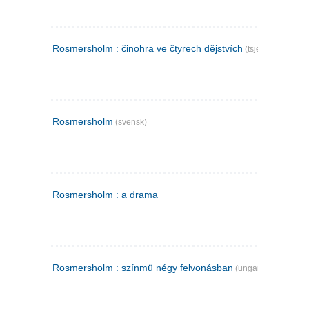
Rosmersholm : činohra ve čtyrech dějstvích
(tsjekkisk)
Rosmersholm
(svensk)
Rosmersholm : a drama
Rosmersholm : színmü négy felvonásban
(ungarsk)