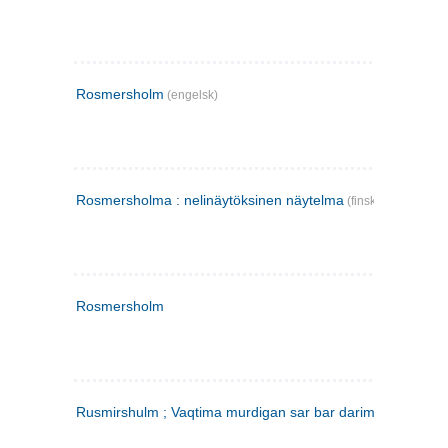
Rosmersholm
(engelsk)
Rosmersholma : nelinäytöksinen näytelma
(finsk)
Rosmersholm
Rusmirshulm ; Vaqtima murdigan sar bar darim
(farsi)