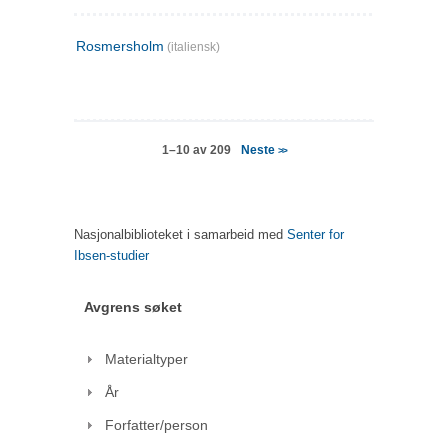
Rosmersholm
(italiensk)
Neste
1–10 av 209
>>
Nasjonalbiblioteket i samarbeid med
Senter for
Ibsen-studier
Avgrens søket
Materialtyper
År
Forfatter/person