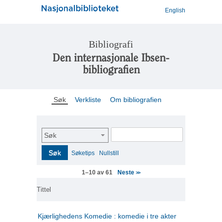
English
Bibliografi
Den internasjonale Ibsen-
bibliografien
Søk
Verkliste
Om bibliografien
Søk
Søk
Søketips
Nullstill
Neste
1–10 av 61
>>
Tittel
Kjærlighedens Komedie : komedie i tre akter