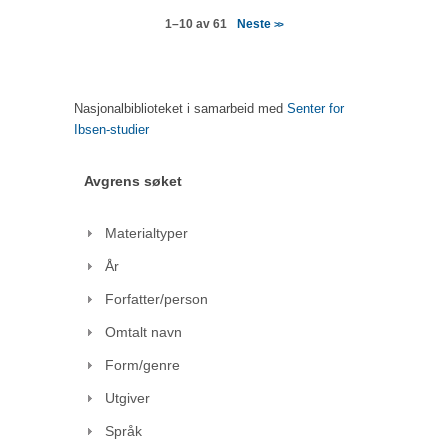
Neste
1–10 av 61
>>
Nasjonalbiblioteket i samarbeid med
Senter for
Ibsen-studier
Avgrens søket
Materialtyper
År
Forfatter/person
Omtalt navn
Form/genre
Utgiver
Språk