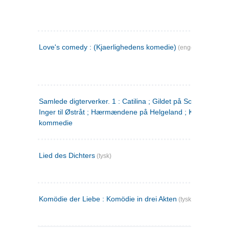
Love's comedy : (Kjaerlighedens komedie)
(engelsk)
Samlede digterverker. 1 : Catilina ; Gildet på Solhaug ; Fru
Inger til Østråt ; Hærmændene på Helgeland ; Kjærlighede
kommedie
Lied des Dichters
(tysk)
Komödie der Liebe : Komödie in drei Akten
(tysk)