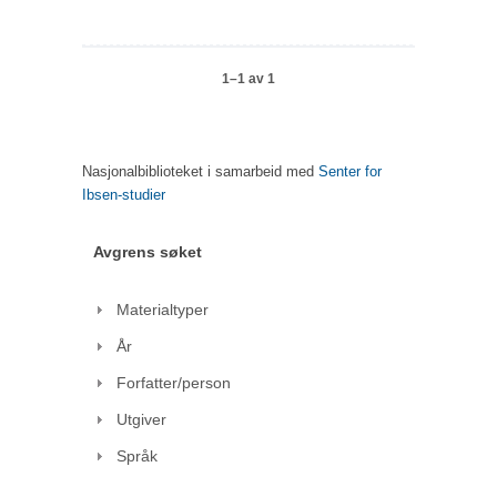
1–1 av 1
Nasjonalbiblioteket i samarbeid med
Senter for
Ibsen-studier
Avgrens søket
Materialtyper
År
Forfatter/person
Utgiver
Språk