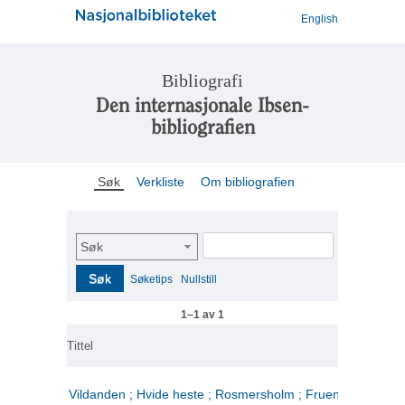
English
Bibliografi
Den internasjonale Ibsen-
bibliografien
Søk
Verkliste
Om bibliografien
Søk
Søk
Søketips
Nullstill
1–1 av 1
Tittel
Vildanden ; Hvide heste ; Rosmersholm ; Fruen fra havet