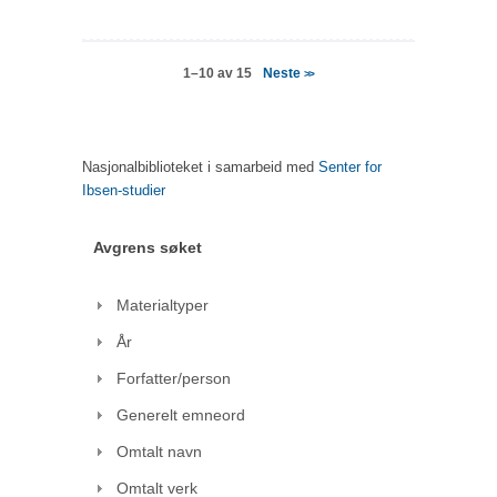
Neste
1–10 av 15
>>
Nasjonalbiblioteket i samarbeid med
Senter for
Ibsen-studier
Avgrens søket
Materialtyper
År
Forfatter/person
Generelt emneord
Omtalt navn
Omtalt verk