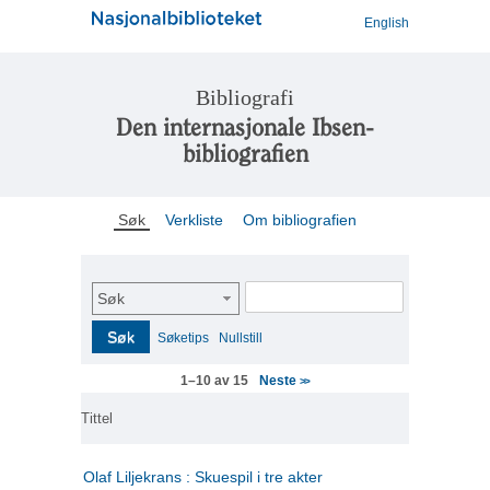
English
Bibliografi
Den internasjonale Ibsen-
bibliografien
Søk
Verkliste
Om bibliografien
Søk
Søk
Søketips
Nullstill
Neste
1–10 av 15
>>
Tittel
Olaf Liljekrans : Skuespil i tre akter