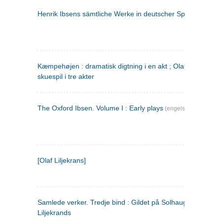
Henrik Ibsens sämtliche Werke in deutscher Sprache. 2
(ty
Kæmpehøjen : dramatisk digtning i en akt ; Olaf Liljekrans 
skuespil i tre akter
The Oxford Ibsen. Volume I : Early plays
(engelsk)
[Olaf Liljekrans]
Samlede verker. Tredje bind : Gildet på Solhaug ; Olaf
Liljekrands