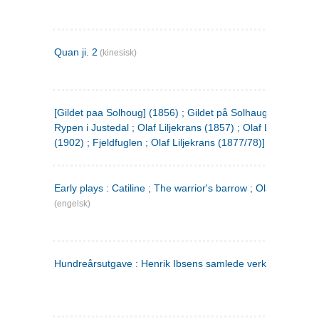
Quan ji. 2
(kinesisk)
[Gildet paa Solhoug] (1856) ; Gildet på Solhaug (1883) ;
Rypen i Justedal ; Olaf Liljekrans (1857) ; Olaf Liljekrans
(1902) ; Fjeldfuglen ; Olaf Liljekrans (1877/78)]
Early plays : Catiline ; The warrior's barrow ; Olaf Liljekran
(engelsk)
Hundreårsutgave : Henrik Ibsens samlede verker. 3