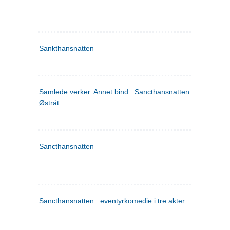
Sankthansnatten
Samlede verker. Annet bind : Sancthansnatten ; Fru Inger ti
Østråt
Sancthansnatten
Sancthansnatten : eventyrkomedie i tre akter