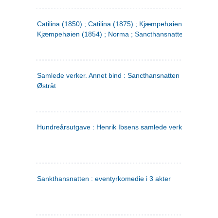
Catilina (1850) ; Catilina (1875) ; Kjæmpehøien (1850) ;
Kjæmpehøien (1854) ; Norma ; Sancthansnatten
Samlede verker. Annet bind : Sancthansnatten ; Fru Inger ti
Østråt
Hundreårsutgave : Henrik Ibsens samlede verker. 2
Sankthansnatten : eventyrkomedie i 3 akter