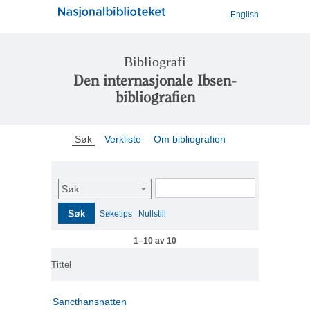
English
Bibliografi
Den internasjonale Ibsen-
bibliografien
Søk
Verkliste
Om bibliografien
Søk
Søk
Søketips
Nullstill
1–10 av 10
Tittel
Sancthansnatten