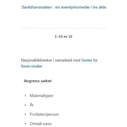
Sankthansnatten : en eventyrkomedie i tre akter
1–10 av 10
Nasjonalbiblioteket i samarbeid med
Senter for
Ibsen-studier
Avgrens søket
Materialtyper
År
Forfatter/person
Omtalt navn