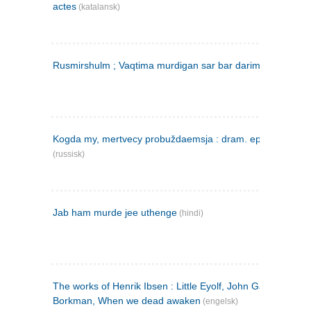
actes
(katalansk)
Rusmirshulm ; Vaqtima murdigan sar bar darim
(farsi)
Kogda my, mertvecy probuždaemsja : dram. epilog v 3 d
(russisk)
Jab ham murde jee uthenge
(hindi)
The works of Henrik Ibsen : Little Eyolf, John Gabriel
Borkman, When we dead awaken
(engelsk)