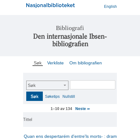
English
Bibliografi
Den internasjonale Ibsen-
bibliografien
Søk
Verkliste
Om bibliografien
Søk
Søk
Søketips
Nullstill
Neste
1–10 av 134
>>
Tittel
Quan ens despertarém d'entre'ls morts- : drama en tres