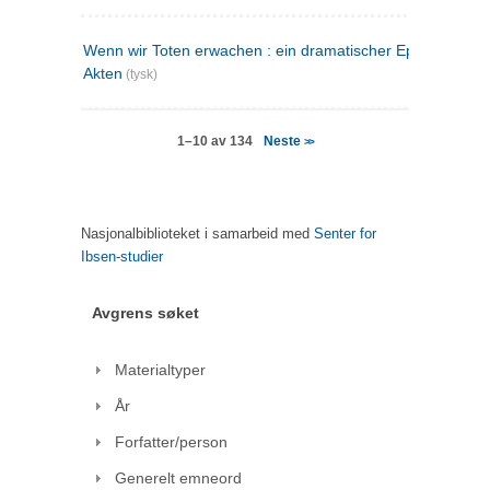
Wenn wir Toten erwachen : ein dramatischer Epilog in drei
Akten
(tysk)
Neste
1–10 av 134
>>
Nasjonalbiblioteket i samarbeid med
Senter for
Ibsen-studier
Avgrens søket
Materialtyper
År
Forfatter/person
Generelt emneord