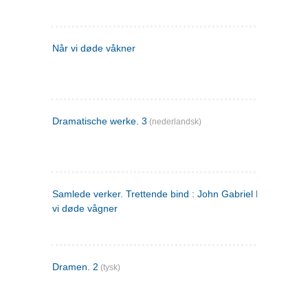
Når vi døde våkner
Dramatische werke. 3
(nederlandsk)
Samlede verker. Trettende bind : John Gabriel Borkman ; 
vi døde vågner
Dramen. 2
(tysk)