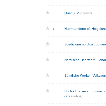
Quan ji. 2
(kinesisk)
e
Hærmændene på Helgeland : 
Spedizione nordica : commed
Nordische Heerfahrt : Schau
Sämtliche Werke : Volksaus
Pochod na sever : (Junaci c
čina
(serbisk)