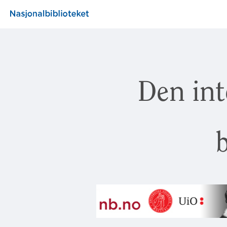
Den int
b