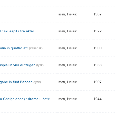
1987
Ibsen, Henrik
skuespil i fire akter
1922
Ibsen, Henrik
ia in quattro atti
1900
Ibsen, Henrik ...
(italiensk)
spiel in vier Aufzügen
1938
Ibsen, Henrik ...
(tysk)
gabe in fünf Bänden
1907
Ibsen, Henrik ...
(tysk)
a Chelgelanda) : drama u četiri
1944
Ibsen, Henrik ...