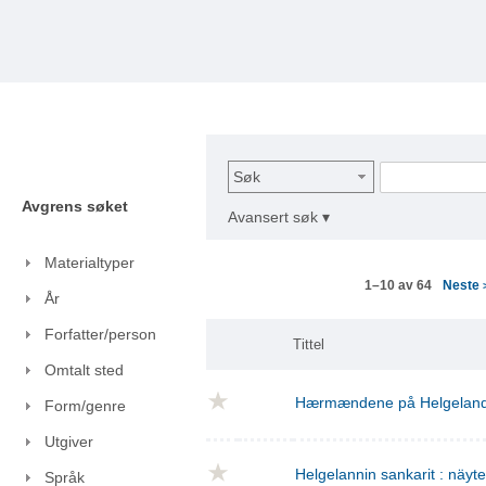
Søk
Avgrens søket
Avansert søk ▾
Materialtyper
Neste
1–10 av 64
År
Forfatter/person
Tittel
Omtalt sted
Hærmændene på Helgelan
Form/genre
Utgiver
Helgelannin sankarit : näyt
Språk