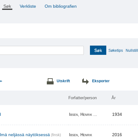
Søk
Verkliste
Om bibliografien
Søk
Søketips
Nullstill
Utskrift
Eksporter
>>
Forfatter/person
År
d
1934
Ibsen, Henrik ...
elmä neljässä näytöksessä
2016
Ibsen, Henrik
(finsk)