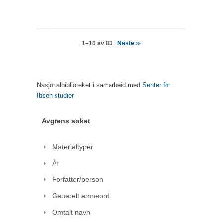
Neste
1–10 av 83
>>
Nasjonalbiblioteket i samarbeid med
Senter for
Ibsen-studier
Avgrens søket
Materialtyper
År
Forfatter/person
Generelt emneord
Omtalt navn