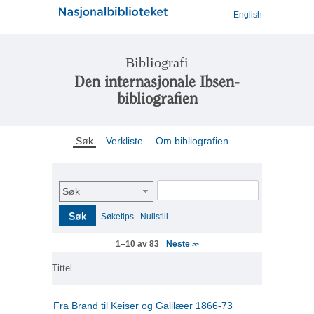
English
Bibliografi
Den internasjonale Ibsen-
bibliografien
Søk
Verkliste
Om bibliografien
Søk
Søk
Søketips
Nullstill
Neste
1–10 av 83
>>
Tittel
Fra Brand til Keiser og Galilæer 1866-73