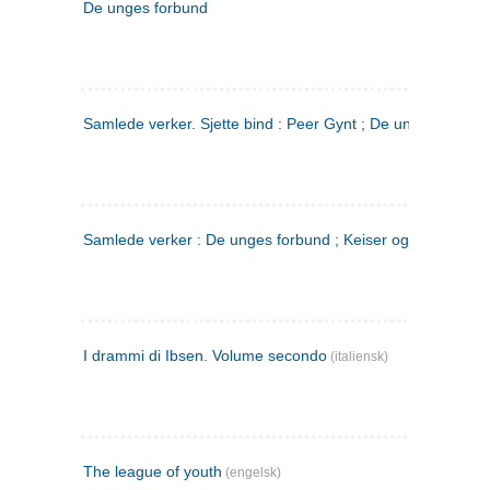
De unges forbund
Samlede verker. Sjette bind : Peer Gynt ; De unges Forbu
Samlede verker : De unges forbund ; Keiser og Galilæer. 3
I drammi di Ibsen. Volume secondo
(italiensk)
The league of youth
(engelsk)