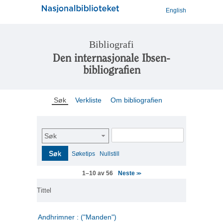
English
Bibliografi
Den internasjonale Ibsen-
bibliografien
Søk
Verkliste
Om bibliografien
Søk
Søk
Søketips
Nullstill
Neste
1–10 av 56
>>
Tittel
Andhrimner : ("Manden")