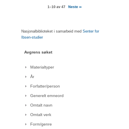
Neste
1–10 av 47
>>
Nasjonalbiblioteket i samarbeid med
Senter for
Ibsen-studier
Avgrens søket
Materialtyper
År
Forfatter/person
Generelt emneord
Omtalt navn
Omtalt verk
Form/genre