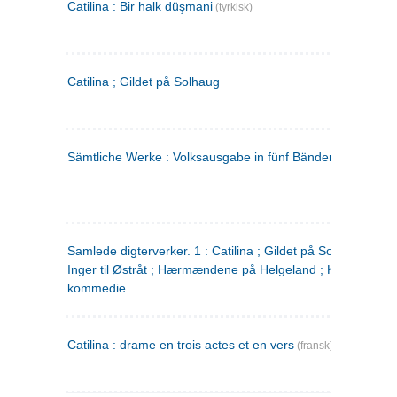
Catilina : Bir halk düşmani
(tyrkisk)
Catilina ; Gildet på Solhaug
Sämtliche Werke : Volksausgabe in fünf Bänden
(tysk)
Samlede digterverker. 1 : Catilina ; Gildet på Solhaug ; Fru
Inger til Østråt ; Hærmændene på Helgeland ; Kjærlighede
kommedie
Catilina : drame en trois actes et en vers
(fransk)