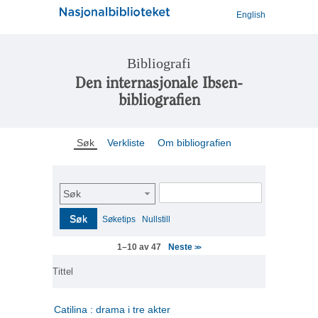
English
Bibliografi
Den internasjonale Ibsen-
bibliografien
Søk
Verkliste
Om bibliografien
Søk
Søk
Søketips
Nullstill
Neste
1–10 av 47
>>
Tittel
Catilina : drama i tre akter