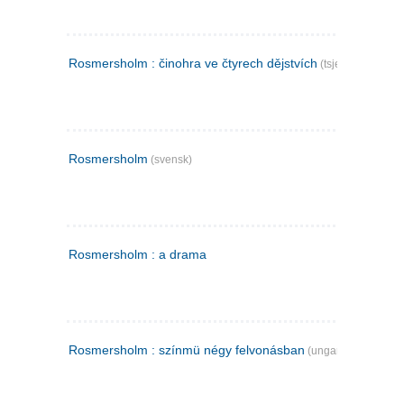
Rosmersholm : činohra ve čtyrech dějstvích
(tsjekkisk)
Rosmersholm
(svensk)
Rosmersholm : a drama
Rosmersholm : színmü négy felvonásban
(ungarsk)