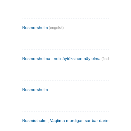
Rosmersholm
(engelsk)
Rosmersholma : nelinäytöksinen näytelma
(finsk)
Rosmersholm
Rusmirshulm ; Vaqtima murdigan sar bar darim
(farsi)