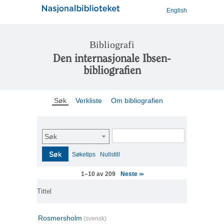
English
Bibliografi
Den internasjonale Ibsen-
bibliografien
Søk
Verkliste
Om bibliografien
Søk
Søk
Søketips
Nullstill
Neste
1–10 av 209
>>
Tittel
Rosmersholm
(svensk)