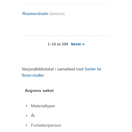
Rosmersholm
(italiensk)
Neste
1–10 av 209
>>
Nasjonalbiblioteket i samarbeid med
Senter for
Ibsen-studier
Avgrens søket
Materialtyper
År
Forfatter/person