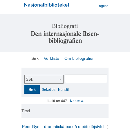
English
Bibliografi
Den internasjonale Ibsen-
bibliografien
Søk
Verkliste
Om bibliografien
Søk
Søk
Søketips
Nullstill
Neste
1–10 av 447
>>
Tittel
Peer Gynt : dramatická báseň o pěti dějstvích
(tsjekkisk)