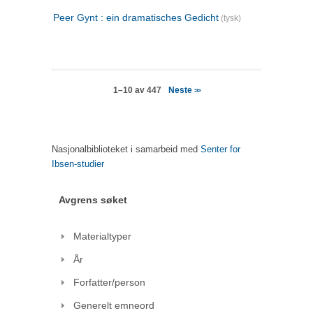
Peer Gynt : ein dramatisches Gedicht
(tysk)
Neste
1–10 av 447
>>
Nasjonalbiblioteket i samarbeid med
Senter for
Ibsen-studier
Avgrens søket
Materialtyper
År
Forfatter/person
Generelt emneord