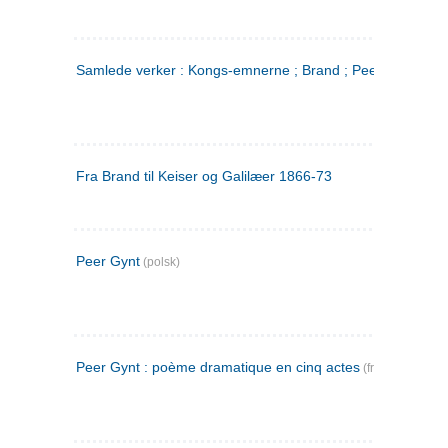
Samlede verker : Kongs-emnerne ; Brand ; Peer Gynt. 2
Fra Brand til Keiser og Galilæer 1866-73
Peer Gynt
(polsk)
Peer Gynt : poème dramatique en cinq actes
(fransk)