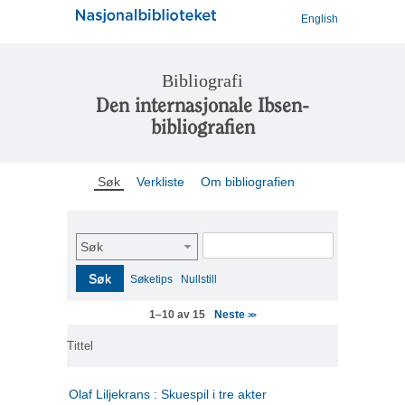
English
Bibliografi
Den internasjonale Ibsen-
bibliografien
Søk
Verkliste
Om bibliografien
Søk
Søk
Søketips
Nullstill
Neste
1–10 av 15
>>
Tittel
Olaf Liljekrans : Skuespil i tre akter