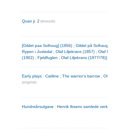
Quan ji. 2
(kinesisk)
[Gildet paa Solhoug] (1856) ; Gildet på Solhaug (1883) ;
Rypen i Justedal ; Olaf Liljekrans (1857) ; Olaf Liljekrans
(1902) ; Fjeldfuglen ; Olaf Liljekrans (1877/78)]
Early plays : Catiline ; The warrior's barrow ; Olaf Liljekran
(engelsk)
Hundreårsutgave : Henrik Ibsens samlede verker. 3