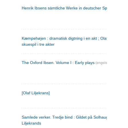
Henrik Ibsens sämtliche Werke in deutscher Sprache. 2
(ty
Kæmpehøjen : dramatisk digtning i en akt ; Olaf Liljekrans 
skuespil i tre akter
The Oxford Ibsen. Volume I : Early plays
(engelsk)
[Olaf Liljekrans]
Samlede verker. Tredje bind : Gildet på Solhaug ; Olaf
Liljekrands