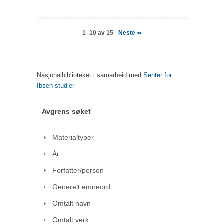
Neste
1–10 av 15
>>
Nasjonalbiblioteket i samarbeid med
Senter for
Ibsen-studier
Avgrens søket
Materialtyper
År
Forfatter/person
Generelt emneord
Omtalt navn
Omtalt verk