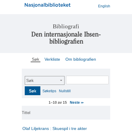
English
Bibliografi
Den internasjonale Ibsen-
bibliografien
Søk
Verkliste
Om bibliografien
Søk
Søk
Søketips
Nullstill
Neste
1–10 av 15
>>
Tittel
Olaf Liljekrans : Skuespil i tre akter