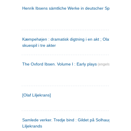
Henrik Ibsens sämtliche Werke in deutscher Sprache. 2
(ty
Kæmpehøjen : dramatisk digtning i en akt ; Olaf Liljekrans 
skuespil i tre akter
The Oxford Ibsen. Volume I : Early plays
(engelsk)
[Olaf Liljekrans]
Samlede verker. Tredje bind : Gildet på Solhaug ; Olaf
Liljekrands