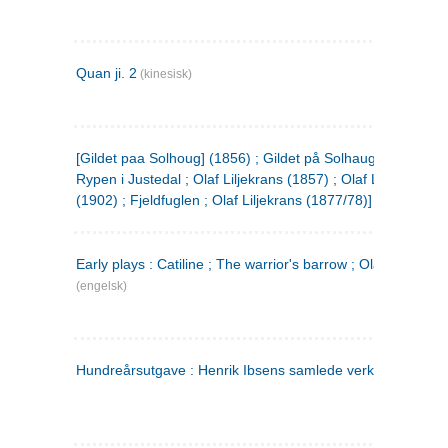
Quan ji. 2
(kinesisk)
[Gildet paa Solhoug] (1856) ; Gildet på Solhaug (1883) ;
Rypen i Justedal ; Olaf Liljekrans (1857) ; Olaf Liljekrans
(1902) ; Fjeldfuglen ; Olaf Liljekrans (1877/78)]
Early plays : Catiline ; The warrior's barrow ; Olaf Liljekran
(engelsk)
Hundreårsutgave : Henrik Ibsens samlede verker. 3