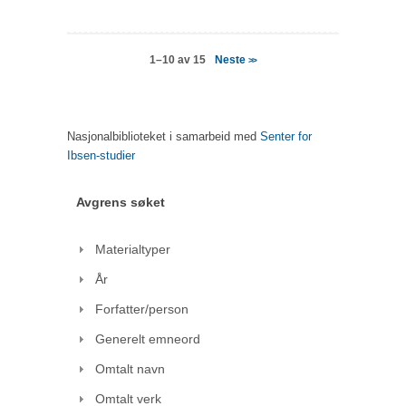
Neste
1–10 av 15
>>
Nasjonalbiblioteket i samarbeid med
Senter for
Ibsen-studier
Avgrens søket
Materialtyper
År
Forfatter/person
Generelt emneord
Omtalt navn
Omtalt verk