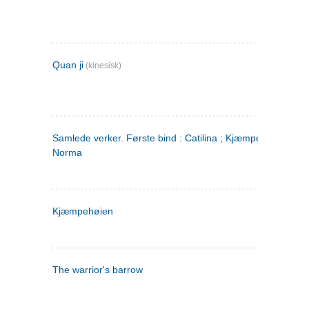
Quan ji
(kinesisk)
Samlede verker. Første bind : Catilina ; Kjæmpehøien ;
Norma
Kjæmpehøien
The warrior's barrow