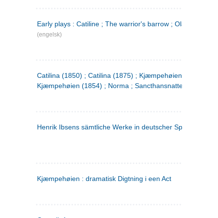
Early plays : Catiline ; The warrior's barrow ; Olaf Liljekran
(engelsk)
Catilina (1850) ; Catilina (1875) ; Kjæmpehøien (1850) ;
Kjæmpehøien (1854) ; Norma ; Sancthansnatten
Henrik Ibsens sämtliche Werke in deutscher Sprache. 2
(ty
Kjæmpehøien : dramatisk Digtning i een Act