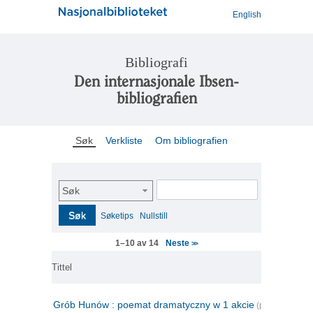
English
Bibliografi
Den internasjonale Ibsen-
bibliografien
Søk
Verkliste
Om bibliografien
Søk
Søk
Søketips
Nullstill
Neste
1–10 av 14
>>
Tittel
Grób Hunów : poemat dramatyczny w 1 akcie
(polsk)