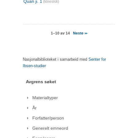
Quan ji. 1
(kinesisk)
Neste
1–10 av 14
>>
Nasjonalbiblioteket i samarbeid med
Senter for
Ibsen-studier
Avgrens søket
Materialtyper
År
Forfatter/person
Generelt emneord