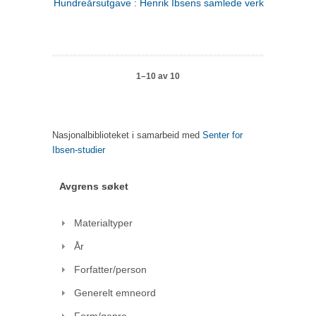
Hundreårsutgave : Henrik Ibsens samlede verker. 1
1–10 av 10
Nasjonalbiblioteket i samarbeid med
Senter for
Ibsen-studier
Avgrens søket
Materialtyper
År
Forfatter/person
Generelt emneord