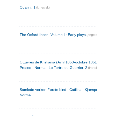
Quan ji. 1
(kinesisk)
The Oxford Ibsen. Volume I : Early plays
(engelsk)
OEuvres de Kristiania (Avril 1850-octobre 1851) : Poèmes 
Proses - Norma ; Le Tertre du Guerrier. 2
(fransk)
Samlede verker. Første bind : Catilina ; Kjæmpehøien ;
Norma