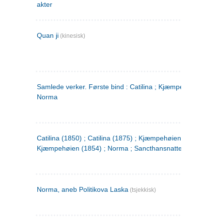
akter
Quan ji
(kinesisk)
Samlede verker. Første bind : Catilina ; Kjæmpehøien ;
Norma
Catilina (1850) ; Catilina (1875) ; Kjæmpehøien (1850) ;
Kjæmpehøien (1854) ; Norma ; Sancthansnatten
Norma, aneb Politikova Laska
(tsjekkisk)