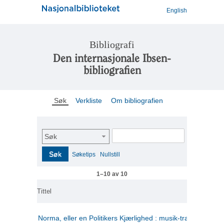
English
Bibliografi
Den internasjonale Ibsen-
bibliografien
Søk
Verkliste
Om bibliografien
Søk
Søk
Søketips
Nullstill
1–10 av 10
Tittel
Norma, eller en Politikers Kjærlighed : musik-tragedie i tre