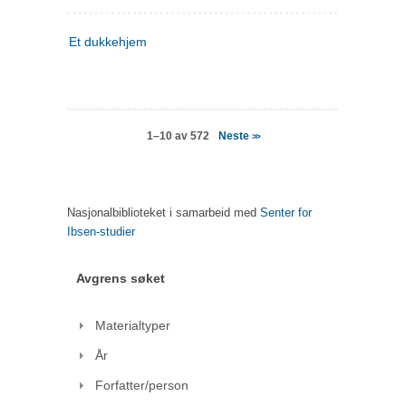
Et dukkehjem
Neste
1–10 av 572
>>
Nasjonalbiblioteket i samarbeid med
Senter for
Ibsen-studier
Avgrens søket
Materialtyper
År
Forfatter/person