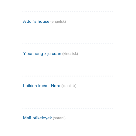
A doll's house
(engelsk)
Yibusheng xiju xuan
(kinesisk)
Lutkina kuća : Nora
(kroatisk)
Malî bûkeleyek
(sorani)