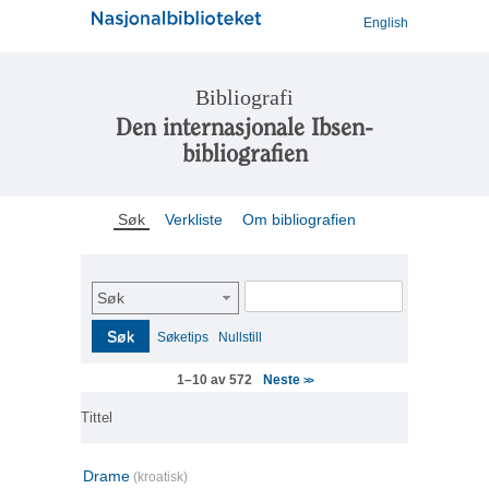
English
Bibliografi
Den internasjonale Ibsen-
bibliografien
Søk
Verkliste
Om bibliografien
Søk
Søk
Søketips
Nullstill
Neste
1–10 av 572
>>
Tittel
Drame
(kroatisk)