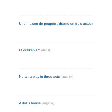
Une maison de poupée : drame en trois actes
(fransk)
Et dukkehjem
(dansk)
Nora : a play in three acts
(engelsk)
A doll's house
(engelsk)