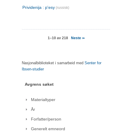
Prividenija : p'esy
(russisk)
Neste
1–10 av 218
>>
Nasjonalbiblioteket i samarbeid med
Senter for
Ibsen-studier
Avgrens søket
Materialtyper
År
Forfatter/person
Generelt emneord