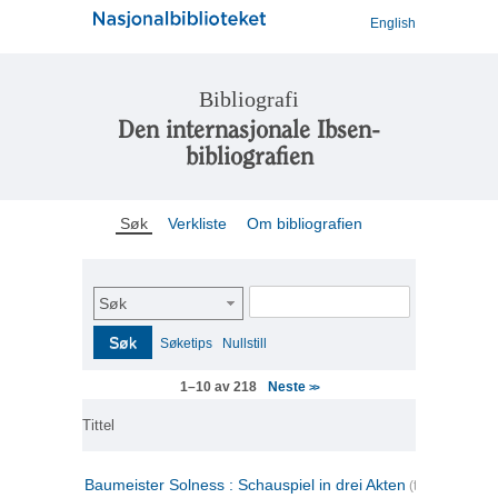
English
Bibliografi
Den internasjonale Ibsen-
bibliografien
Søk
Verkliste
Om bibliografien
Søk
Søk
Søketips
Nullstill
Neste
1–10 av 218
>>
Tittel
Baumeister Solness : Schauspiel in drei Akten
(tysk)