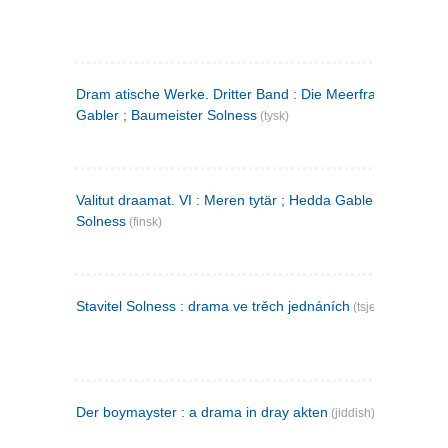
Dram atische Werke. Dritter Band : Die Meerfrau ; Hedda
Gabler ; Baumeister Solness
(tysk)
Valitut draamat. VI : Meren tytär ; Hedda Gabler ; Rakentaj
Solness
(finsk)
Stavitel Solness : drama ve trěch jednáních
(tsjekkisk)
Der boymayster : a drama in dray akten
(jiddish)