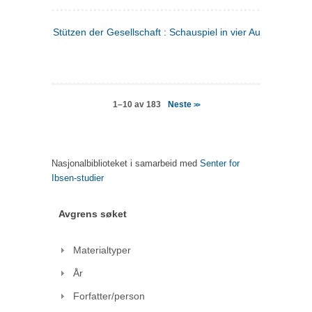
Stützen der Gesellschaft : Schauspiel in vier Aufzügen
(tysk
Neste
1–10 av 183
>>
Nasjonalbiblioteket i samarbeid med
Senter for
Ibsen-studier
Avgrens søket
Materialtyper
År
Forfatter/person