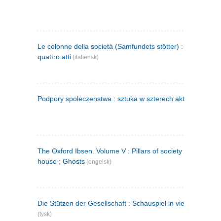
Le colonne della società (Samfundets stötter) : commedia 
quattro atti
(italiensk)
Podpory spoleczenstwa : sztuka w szterech aktach
(polsk)
The Oxford Ibsen. Volume V : Pillars of society ; A doll's
house ; Ghosts
(engelsk)
Die Stützen der Gesellschaft : Schauspiel in vier Aufzügen
(tysk)