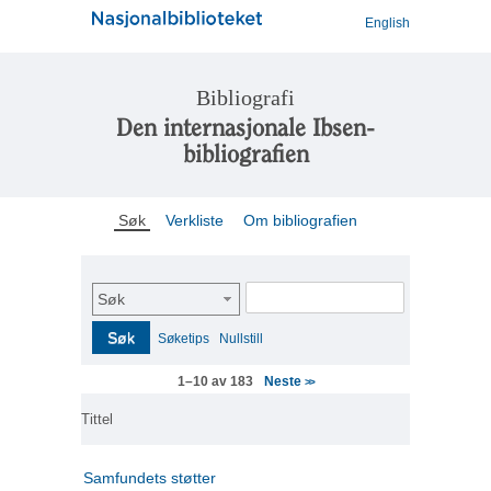
English
Bibliografi
Den internasjonale Ibsen-
bibliografien
Søk
Verkliste
Om bibliografien
Søk
Søk
Søketips
Nullstill
Neste
1–10 av 183
>>
Tittel
Samfundets støtter