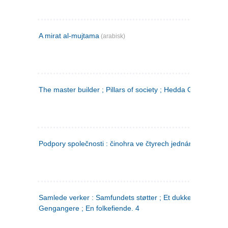
A mirat al-mujtama
(arabisk)
The master builder ; Pillars of society ; Hedda Gabler
Podpory společnosti : činohra ve čtyrech jednáních
(tsjekkis
Samlede verker : Samfundets støtter ; Et dukkehjem ;
Gengangere ; En folkefiende. 4