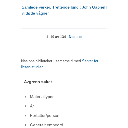
Samlede verker. Trettende bind : John Gabriel Borkman ; 
vi døde vågner
Neste
1–10 av 134
>>
Nasjonalbiblioteket i samarbeid med
Senter for
Ibsen-studier
Avgrens søket
Materialtyper
År
Forfatter/person
Generelt emneord