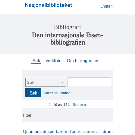
English
Bibliografi
Den internasjonale Ibsen-
bibliografien
Søk
Verkliste
Om bibliografien
Søk
Søk
Søketips
Nullstill
Neste
1–10 av 134
>>
Tittel
Quan ens despertarém d'entre'ls morts- : drama en tres