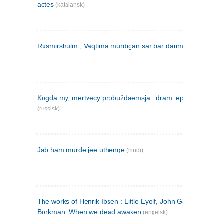
actes
(katalansk)
Rusmirshulm ; Vaqtima murdigan sar bar darim
(farsi)
Kogda my, mertvecy probuždaemsja : dram. epilog v 3 d
(russisk)
Jab ham murde jee uthenge
(hindi)
The works of Henrik Ibsen : Little Eyolf, John Gabriel
Borkman, When we dead awaken
(engelsk)