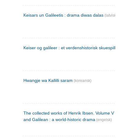
Keisars un Galileetis : drama diwas dalas
(latvisk)
Keiser og galileer : et verdenshistorisk skuespill (1873)
Hwangje wa Kallilli saram
(koreansk)
The collected works of Henrik Ibsen. Volume V : Emperor
and Galilean : a world-historic drama
(engelsk)