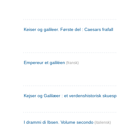
Keiser og galileer. Første del : Caesars frafall
Empereur et galiléen
(fransk)
Kejser og Galilæer : et verdenshistorisk skuespil
I drammi di Ibsen. Volume secondo
(italiensk)