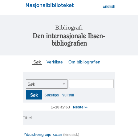
English
Bibliografi
Den internasjonale Ibsen-
bibliografien
Søk
Verkliste
Om bibliografien
Søk
Søk
Søketips
Nullstill
Neste
1–10 av 63
>>
Tittel
Yibusheng xiju xuan
(kinesisk)