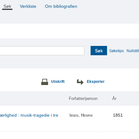
Søk
Verkliste
Om bibliografien
Søk
Søketips
Nullstill
Utskrift
Eksporter
Forfatter/person
År
ærlighed : musik-tragedie i tre
1851
Ibsen, Henrik