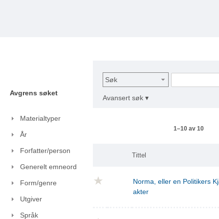
Søk
Avgrens søket
Avansert søk ▾
Materialtyper
1–10 av 10
År
Forfatter/person
Tittel
Generelt emneord
Norma, eller en Politikers Kj
Form/genre
akter
Utgiver
Språk