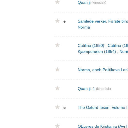
Quan ji
(kinesisk)
e
Samlede verker. Første bind
Norma
Catilina (1850) ; Catilina (
Kjæmpehøien (1854) ; Norm
Norma, aneb Politikova Las
Quan ji. 1
(kinesisk)
e
The Oxford Ibsen. Volume I 
OEuvres de Kristiania (Avri