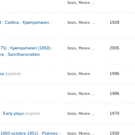
Ibsen, Henrik ...
 : Catilina ; Kjæmpehøien ;
1928
Ibsen, Henrik ...
1875) ; Kjæmpehøien (1850) ;
2005
Ibsen, Henrik ...
a ; Sancthansnatten
ka
1996
Ibsen, Henrik
(tsjekkisk)
1986
Ibsen, Henrik ...
: Early plays
1970
Ibsen, Henrik ...
(engelsk)
l 1850-octobre 1851) : Poèmes -
1930
Ibsen, Henrik ...