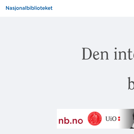
Den int
b