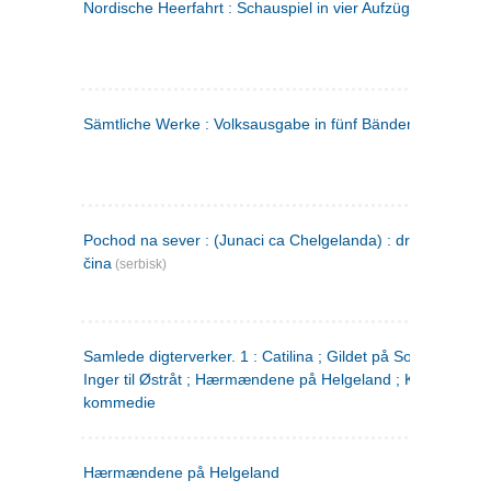
Nordische Heerfahrt : Schauspiel in vier Aufzügen
(tysk)
Sämtliche Werke : Volksausgabe in fünf Bänden
(tysk)
Pochod na sever : (Junaci ca Chelgelanda) : drama u četiri
čina
(serbisk)
Samlede digterverker. 1 : Catilina ; Gildet på Solhaug ; Fru
Inger til Østråt ; Hærmændene på Helgeland ; Kjærlighede
kommedie
Hærmændene på Helgeland