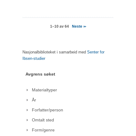
Neste
1–10 av 64
>>
Nasjonalbiblioteket i samarbeid med
Senter for
Ibsen-studier
Avgrens søket
Materialtyper
År
Forfatter/person
Omtalt sted
Form/genre