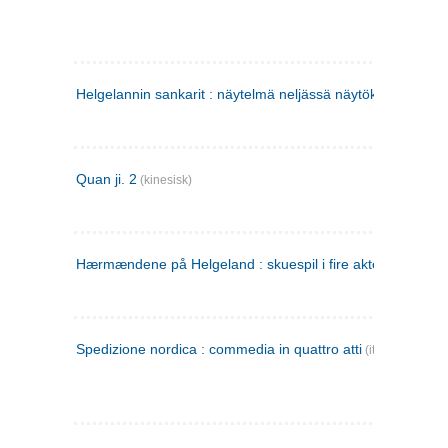
Helgelannin sankarit : näytelmä neljässä näytöksessä
(finsk
Quan ji. 2
(kinesisk)
Hærmændene på Helgeland : skuespil i fire akter
Spedizione nordica : commedia in quattro atti
(italiensk)