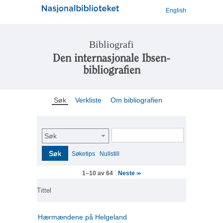
English
Bibliografi
Den internasjonale Ibsen-
bibliografien
Søk
Verkliste
Om bibliografien
Søk
Søk
Søketips
Nullstill
Neste
1–10 av 64
>>
Tittel
Hærmændene på Helgeland