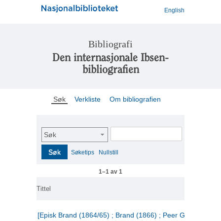
English
Bibliografi
Den internasjonale Ibsen-
bibliografien
Søk
Verkliste
Om bibliografien
Søk
Søk
Søketips
Nullstill
1–1 av 1
Tittel
[Episk Brand (1864/65) ; Brand (1866) ; Peer Gynt (1867)]