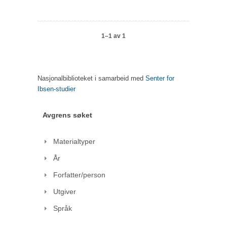
1–1 av 1
Nasjonalbiblioteket i samarbeid med
Senter for
Ibsen-studier
Avgrens søket
Materialtyper
År
Forfatter/person
Utgiver
Språk