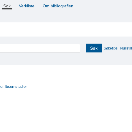
Søk
Verkliste
Om bibliografien
Søk
Søketips
Nullstill
for Ibsen-studier