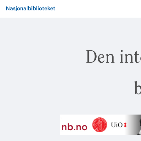
Den int
b