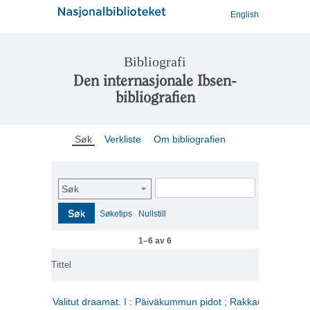
English
Bibliografi
Den internasjonale Ibsen-
bibliografien
Søk
Verkliste
Om bibliografien
Søk
Søk
Søketips
Nullstill
1–6 av 6
Tittel
Valitut draamat. I : Päiväkummun pidot ; Rakkauden kome