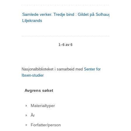
Samlede verker. Tredje bind : Gildet på Solhaug ; Olaf
Liljekrands
1–6 av 6
Nasjonalbiblioteket i samarbeid med
Senter for
Ibsen-studier
Avgrens søket
Materialtyper
År
Forfatter/person