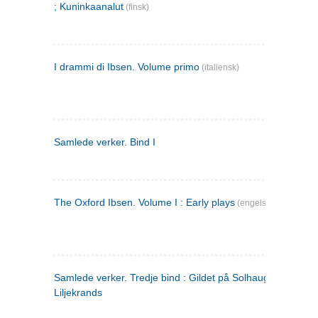
; Kuninkaanalut
(finsk)
I drammi di Ibsen. Volume primo
(italiensk)
Samlede verker. Bind I
The Oxford Ibsen. Volume I : Early plays
(engelsk)
Samlede verker. Tredje bind : Gildet på Solhaug ; Olaf
Liljekrands