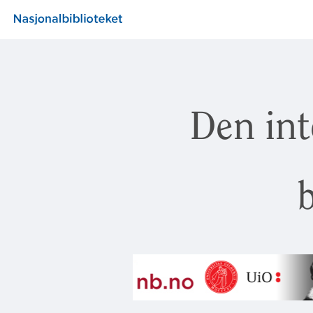
Den int
b