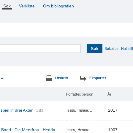
Søk
Verkliste
Om bibliografien
Søk
Søketips
Nullstill
e
Utskrift
Eksporter
>>
Forfatter/person
År
piel in drei Akten
2017
Ibsen, Henrik ...
(tysk)
r Band : Die Meerfrau ; Hedda
1907
Ibsen, Henrik ...