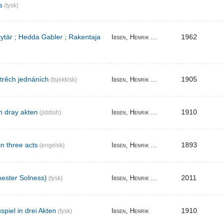
s
(tysk)
 tytär ; Hedda Gabler ; Rakentaja
1962
Ibsen, Henrik ...
 trěch jednáních
1905
Ibsen, Henrik ...
(tsjekkisk)
n dray akten
1910
Ibsen, Henrik ...
(jiddish)
in three acts
1893
Ibsen, Henrik ...
(engelsk)
ester Solness)
2011
Ibsen, Henrik ...
(tysk)
piel in drei Akten
1910
Ibsen, Henrik
(tysk)