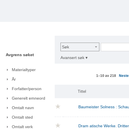
Søk
Avgrens søket
Avansert søk ▾
Materialtyper
Nest
1–10 av 218
År
Forfatter/person
Tittel
Generelt emneord
Baumeister Solness : Schaus
Omtalt navn
Omtalt sted
Dram atische Werke. Dritte
Omtalt verk