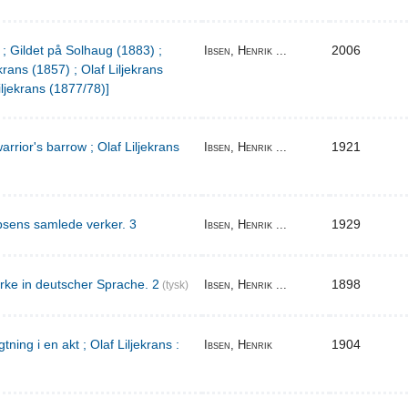
 ; Gildet på Solhaug (1883) ;
2006
Ibsen, Henrik ...
krans (1857) ; Olaf Liljekrans
iljekrans (1877/78)]
warrior's barrow ; Olaf Liljekrans
1921
Ibsen, Henrik ...
bsens samlede verker. 3
1929
Ibsen, Henrik ...
rke in deutscher Sprache. 2
1898
Ibsen, Henrik ...
(tysk)
ing i en akt ; Olaf Liljekrans :
1904
Ibsen, Henrik