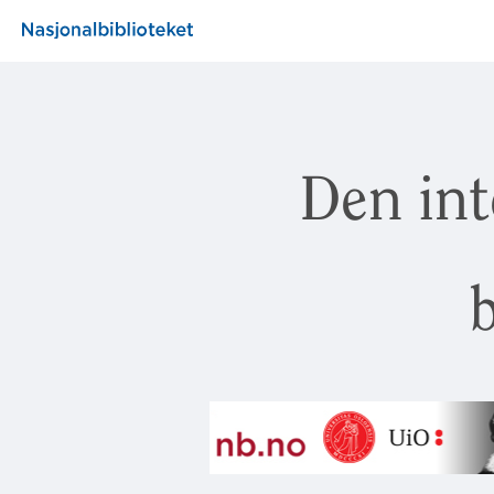
Den int
b