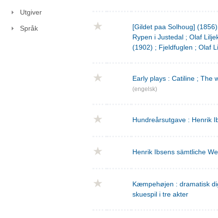
Utgiver
[Gildet paa Solhoug] (1856)
Språk
Rypen i Justedal ; Olaf Lilje
(1902) ; Fjeldfuglen ; Olaf L
Early plays : Catiline ; The 
(engelsk)
Hundreårsutgave : Henrik I
Henrik Ibsens sämtliche We
Kæmpehøjen : dramatisk digtn
skuespil i tre akter