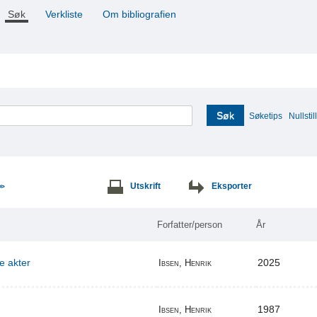
Søk
Verkliste
Om bibliografien
Søk
Søketips
Nullstill
Utskrift
Eksporter
>>
Forfatter/person
År
re akter
2025
Ibsen, Henrik
1987
Ibsen, Henrik