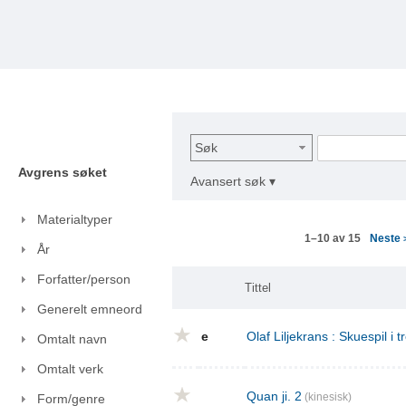
Søk
Avgrens søket
Avansert søk ▾
Materialtyper
Neste
1–10 av 15
År
Forfatter/person
Tittel
Generelt emneord
e
Olaf Liljekrans : Skuespil i t
Omtalt navn
Omtalt verk
Quan ji. 2
(kinesisk)
Form/genre