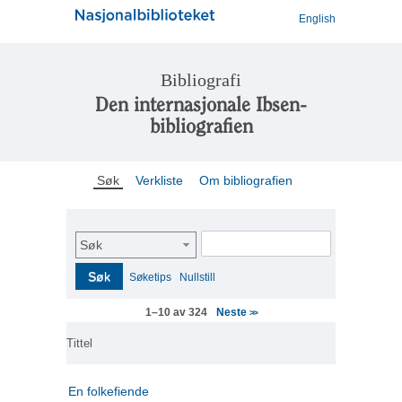
English
Bibliografi
Den internasjonale Ibsen-
bibliografien
Søk
Verkliste
Om bibliografien
Søk
Søk
Søketips
Nullstill
Neste
1–10 av 324
>>
Tittel
En folkefiende