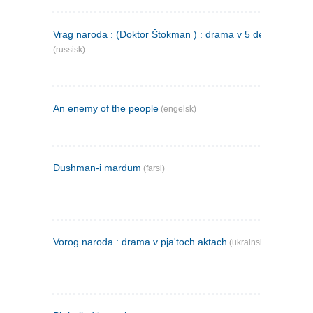
Vrag naroda : (Doktor Štokman ) : drama v 5 dejstvijach
(russisk)
An enemy of the people
(engelsk)
Dushman-i mardum
(farsi)
Vorog naroda : drama v pja'toch aktach
(ukrainsk)