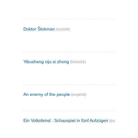
Doktor Štokman
(russisk)
Yibusheng xiju si zhong
(kinesisk)
An enemy of the people
(engelsk)
Ein Volksfeind : Schauspiel in fünf Aufzügen
(tysk)