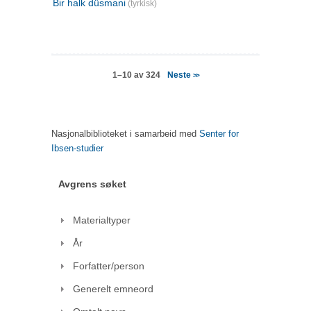
Bir halk düsmani
(tyrkisk)
Neste
1–10 av 324
>>
Nasjonalbiblioteket i samarbeid med
Senter for
Ibsen-studier
Avgrens søket
Materialtyper
År
Forfatter/person
Generelt emneord