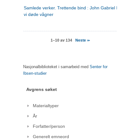
Samlede verker. Trettende bind : John Gabriel Borkman ; 
vi døde vågner
Neste
1–10 av 134
>>
Nasjonalbiblioteket i samarbeid med
Senter for
Ibsen-studier
Avgrens søket
Materialtyper
År
Forfatter/person
Generelt emneord