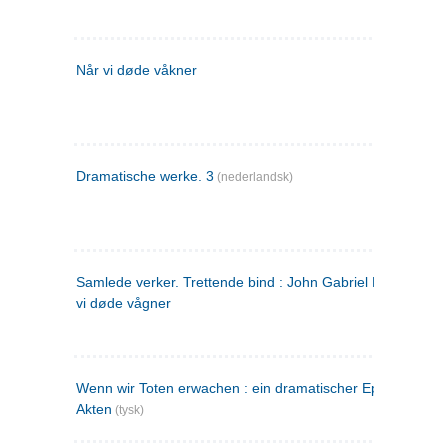
Når vi døde våkner
Dramatische werke. 3
(nederlandsk)
Samlede verker. Trettende bind : John Gabriel Borkman ; 
vi døde vågner
Wenn wir Toten erwachen : ein dramatischer Epilog in drei
Akten
(tysk)