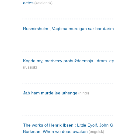
actes
(katalansk)
Rusmirshulm ; Vaqtima murdigan sar bar darim
(farsi)
Kogda my, mertvecy probuždaemsja : dram. epilog v 3 d
(russisk)
Jab ham murde jee uthenge
(hindi)
The works of Henrik Ibsen : Little Eyolf, John Gabriel
Borkman, When we dead awaken
(engelsk)