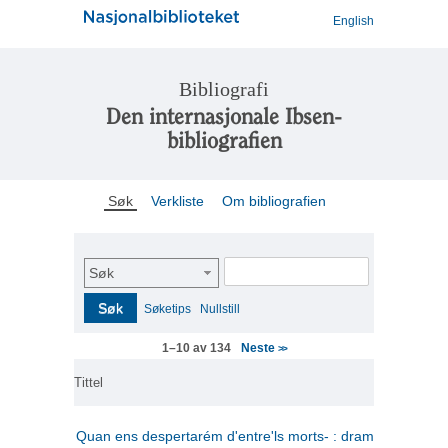
English
Bibliografi
Den internasjonale Ibsen-
bibliografien
Søk
Verkliste
Om bibliografien
Søk
Søk
Søketips
Nullstill
Neste
1–10 av 134
>>
Tittel
Quan ens despertarém d'entre'ls morts- : drama en tres