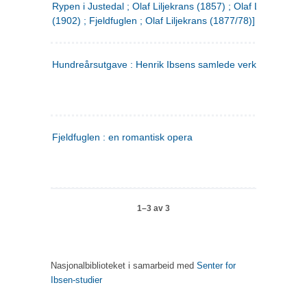
Rypen i Justedal ; Olaf Liljekrans (1857) ; Olaf Liljekrans
(1902) ; Fjeldfuglen ; Olaf Liljekrans (1877/78)]
Hundreårsutgave : Henrik Ibsens samlede verker. 3
Fjeldfuglen : en romantisk opera
1–3 av 3
Nasjonalbiblioteket i samarbeid med
Senter for
Ibsen-studier