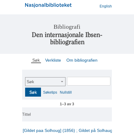
English
Bibliografi
Den internasjonale Ibsen-
bibliografien
Søk
Verkliste
Om bibliografien
Søk
Søk
Søketips
Nullstill
1–3 av 3
Tittel
[Gildet paa Solhoug] (1856) ; Gildet på Solhaug (1883) ;