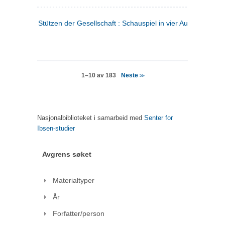
Stützen der Gesellschaft : Schauspiel in vier Aufzügen
(tysk
Neste
1–10 av 183
>>
Nasjonalbiblioteket i samarbeid med
Senter for
Ibsen-studier
Avgrens søket
Materialtyper
År
Forfatter/person