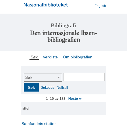
English
Bibliografi
Den internasjonale Ibsen-
bibliografien
Søk
Verkliste
Om bibliografien
Søk
Søk
Søketips
Nullstill
Neste
1–10 av 183
>>
Tittel
Samfundets støtter