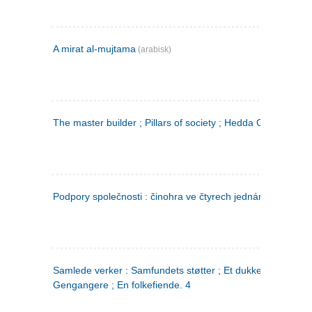
A mirat al-mujtama
(arabisk)
The master builder ; Pillars of society ; Hedda Gabler
Podpory společnosti : činohra ve čtyrech jednáních
(tsjekkis
Samlede verker : Samfundets støtter ; Et dukkehjem ;
Gengangere ; En folkefiende. 4