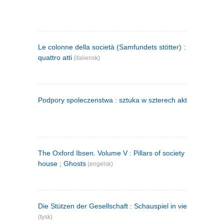
Le colonne della società (Samfundets stötter) : commedia 
quattro atti
(italiensk)
Podpory spoleczenstwa : sztuka w szterech aktach
(polsk)
The Oxford Ibsen. Volume V : Pillars of society ; A doll's
house ; Ghosts
(engelsk)
Die Stützen der Gesellschaft : Schauspiel in vier Aufzügen
(tysk)