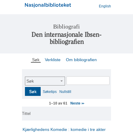
English
Bibliografi
Den internasjonale Ibsen-
bibliografien
Søk
Verkliste
Om bibliografien
Søk
Søk
Søketips
Nullstill
Neste
1–10 av 61
>>
Tittel
Kjærlighedens Komedie : komedie i tre akter