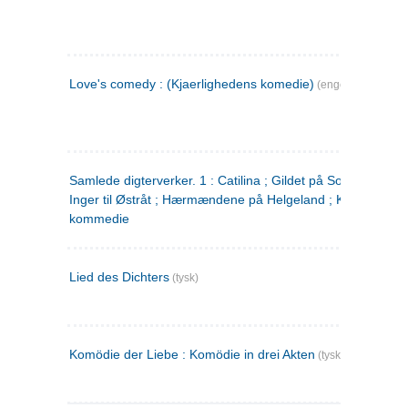
Love's comedy : (Kjaerlighedens komedie)
(engelsk)
Samlede digterverker. 1 : Catilina ; Gildet på Solhaug ; Fru
Inger til Østråt ; Hærmændene på Helgeland ; Kjærlighede
kommedie
Lied des Dichters
(tysk)
Komödie der Liebe : Komödie in drei Akten
(tysk)