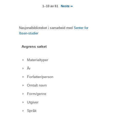
Neste
1–10 av 61
>>
Nasjonalbiblioteket i samarbeid med
Senter for
Ibsen-studier
Avgrens søket
Materialtyper
År
Forfatter/person
Omtalt navn
Form/genre
Utgiver
Språk