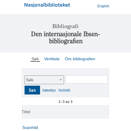
English
Bibliografi
Den internasjonale Ibsen-
bibliografien
Søk
Verkliste
Om bibliografien
Søk
Søk
Søketips
Nullstill
1–3 av 3
Tittel
Svanhild