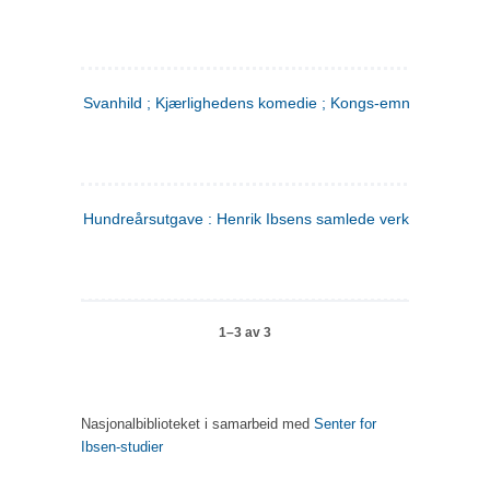
Svanhild ; Kjærlighedens komedie ; Kongs-emnerne
Hundreårsutgave : Henrik Ibsens samlede verker. 4
1–3 av 3
Nasjonalbiblioteket i samarbeid med
Senter for
Ibsen-studier