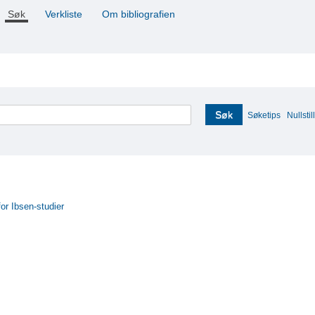
Søk
Verkliste
Om bibliografien
Søk
Søketips
Nullstill
for Ibsen-studier