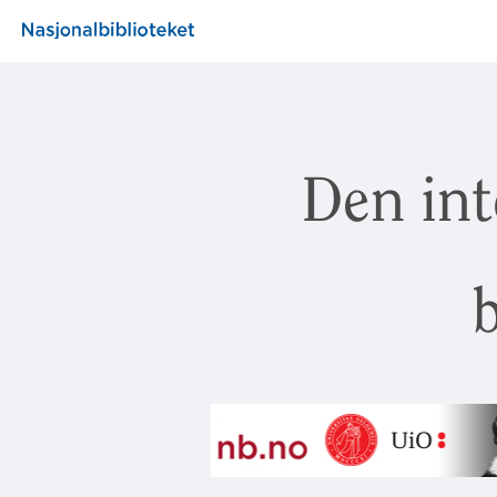
Den int
b