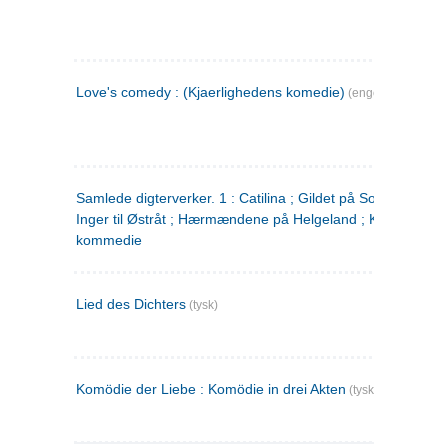
Love's comedy : (Kjaerlighedens komedie)
(engelsk)
Samlede digterverker. 1 : Catilina ; Gildet på Solhaug ; Fru
Inger til Østråt ; Hærmændene på Helgeland ; Kjærlighede
kommedie
Lied des Dichters
(tysk)
Komödie der Liebe : Komödie in drei Akten
(tysk)