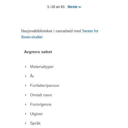
Neste
1–10 av 61
>>
Nasjonalbiblioteket i samarbeid med
Senter for
Ibsen-studier
Avgrens søket
Materialtyper
År
Forfatter/person
Omtalt navn
Form/genre
Utgiver
Språk