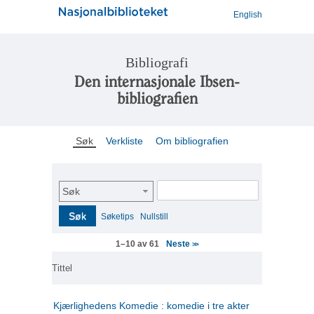
English
Bibliografi
Den internasjonale Ibsen-
bibliografien
Søk
Verkliste
Om bibliografien
Søk
Søk
Søketips
Nullstill
Neste
1–10 av 61
>>
Tittel
Kjærlighedens Komedie : komedie i tre akter