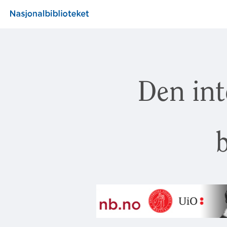
Den int
b