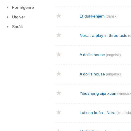
Form/genre
Et dukkehjem
(dansk)
Utgiver
Språk
Nora : a play in three acts
(e
A doll's house
(engelsk)
A doll's house
(engelsk)
Yibusheng xiju xuan
(kinesisk
Lutkina kuća : Nora
(kroatisk)