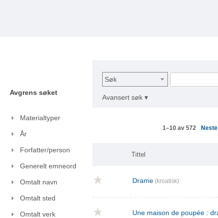
Søk
Avgrens søket
Avansert søk ▾
Materialtyper
Nest
1–10 av 572
År
Forfatter/person
Tittel
Generelt emneord
Drame
(kroatisk)
Omtalt navn
Omtalt sted
Une maison de poupée : dra
Omtalt verk