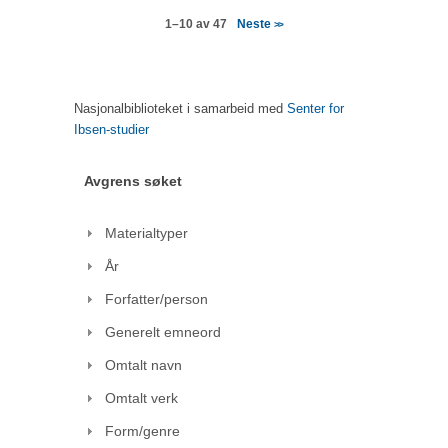
Neste
1–10 av 47
>>
Nasjonalbiblioteket i samarbeid med
Senter for
Ibsen-studier
Avgrens søket
Materialtyper
År
Forfatter/person
Generelt emneord
Omtalt navn
Omtalt verk
Form/genre