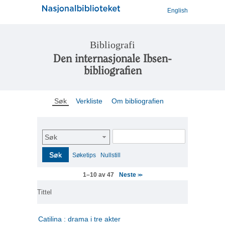
English
Bibliografi
Den internasjonale Ibsen-
bibliografien
Søk
Verkliste
Om bibliografien
Søk
Søk
Søketips
Nullstill
Neste
1–10 av 47
>>
Tittel
Catilina : drama i tre akter