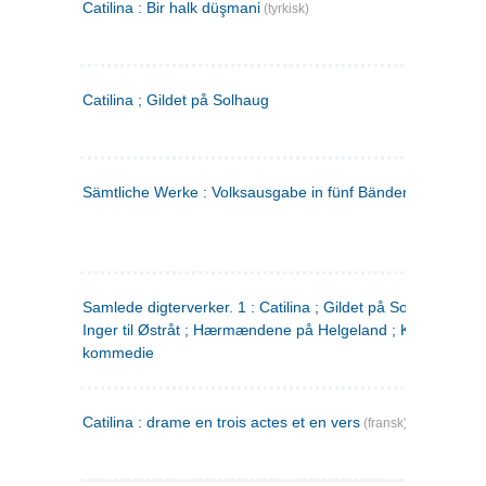
Catilina : Bir halk düşmani
(tyrkisk)
Catilina ; Gildet på Solhaug
Sämtliche Werke : Volksausgabe in fünf Bänden
(tysk)
Samlede digterverker. 1 : Catilina ; Gildet på Solhaug ; Fru
Inger til Østråt ; Hærmændene på Helgeland ; Kjærlighede
kommedie
Catilina : drame en trois actes et en vers
(fransk)